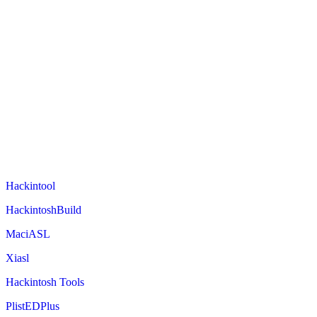
Hackintool
HackintoshBuild
MaciASL
Xiasl
Hackintosh Tools
PlistEDPlus