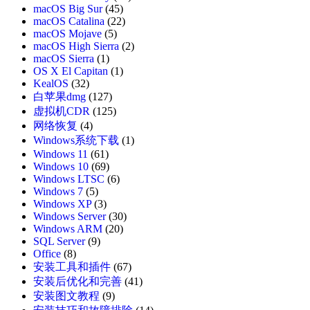
macOS Big Sur
(45)
macOS Catalina
(22)
macOS Mojave
(5)
macOS High Sierra
(2)
macOS Sierra
(1)
OS X El Capitan
(1)
KealOS
(32)
白苹果dmg
(127)
虚拟机CDR
(125)
网络恢复
(4)
Windows系统下载
(1)
Windows 11
(61)
Windows 10
(69)
Windows LTSC
(6)
Windows 7
(5)
Windows XP
(3)
Windows Server
(30)
Windows ARM
(20)
SQL Server
(9)
Office
(8)
安装工具和插件
(67)
安装后优化和完善
(41)
安装图文教程
(9)