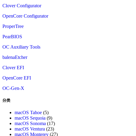
Clover Configurator
OpenCore Configurator
ProperTree
PearBIOS
OC Auxiliary Tools
balenaEtcher
Clover EFI
OpenCore EFI
OC-Gen-X
分类
macOS Tahoe
(5)
macOS Sequoia
(9)
macOS Sonoma
(17)
macOS Ventura
(23)
macOS Monterey
(27)