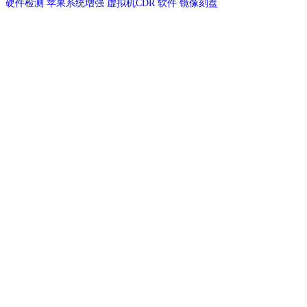
硬件检测
苹果系统增强
虚拟机CDR
软件
镜像刻盘