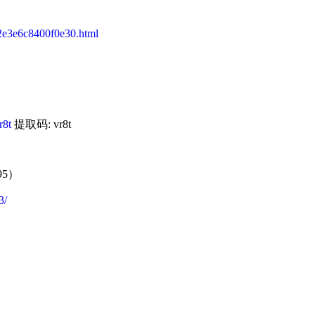
162e3e6c8400f0e30.html
r8t
提取码: vr8t
95）
3/