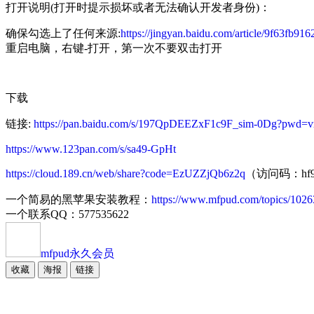
打开说明(打开时提示损坏或者无法确认开发者身份)：
确保勾选上了任何来源:
https://jingyan.baidu.com/article/9f63fb9
重启电脑，右键-打开，第一次不要双击打开
下载
链接:
https://pan.baidu.com/s/197QpDEEZxF1c9F_sim-0Dg?pwd=v
https://www.123pan.com/s/sa49-GpHt
https://cloud.189.cn/web/share?code=EzUZZjQb6z2q
（访问码：hf
一个简易的黑苹果安装教程：
https://www.mfpud.com/topics/1026
一个联系QQ：577535622
mfpud
永久会员
收藏
海报
链接