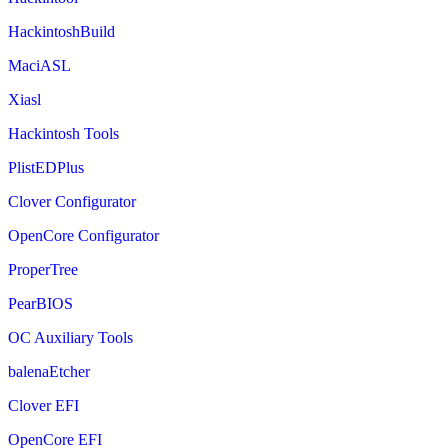
HackintoshBuild
MaciASL
Xiasl
Hackintosh Tools
PlistEDPlus
Clover Configurator
OpenCore Configurator
ProperTree
PearBIOS
OC Auxiliary Tools
balenaEtcher
Clover EFI
OpenCore EFI