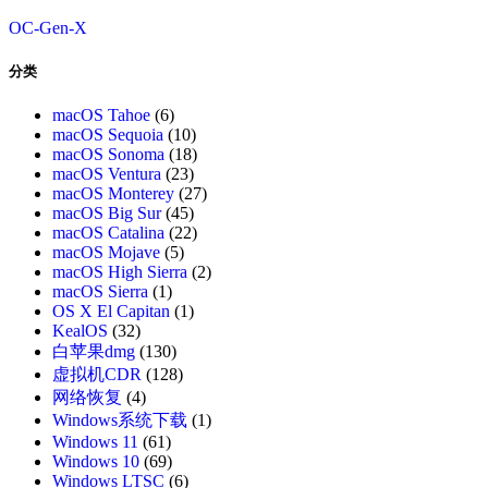
OC-Gen-X
分类
macOS Tahoe
(6)
macOS Sequoia
(10)
macOS Sonoma
(18)
macOS Ventura
(23)
macOS Monterey
(27)
macOS Big Sur
(45)
macOS Catalina
(22)
macOS Mojave
(5)
macOS High Sierra
(2)
macOS Sierra
(1)
OS X El Capitan
(1)
KealOS
(32)
白苹果dmg
(130)
虚拟机CDR
(128)
网络恢复
(4)
Windows系统下载
(1)
Windows 11
(61)
Windows 10
(69)
Windows LTSC
(6)