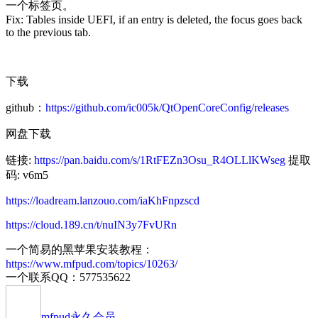
一个标签页。
Fix: Tables inside UEFI, if an entry is deleted, the focus goes back
to the previous tab.
下载
github：
https://github.com/ic005k/QtOpenCoreConfig/releases
网盘下载
链接:
https://pan.baidu.com/s/1RtFEZn3Osu_R4OLLlKWseg
提取
码: v6m5
https://loadream.lanzouo.com/iaKhFnpzscd
https://cloud.189.cn/t/nuIN3y7FvURn
一个简易的黑苹果安装教程：
https://www.mfpud.com/topics/10263/
一个联系QQ：577535622
mfpud
永久会员