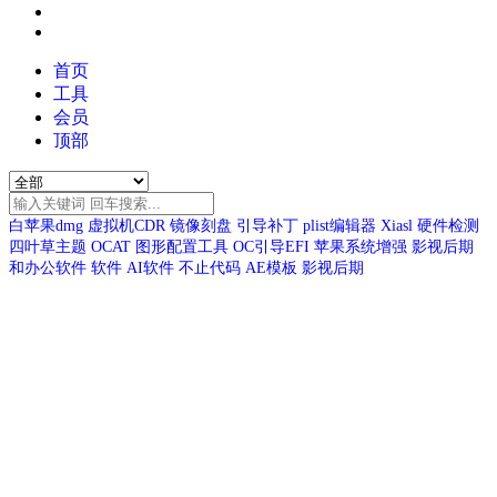
首页
工具
会员
顶部
白苹果dmg
虚拟机CDR
镜像刻盘
引导补丁
plist编辑器
Xiasl
硬件检测
四叶草主题
OCAT
图形配置工具
OC引导EFI
苹果系统增强
影视后期
和办公软件
软件
AI软件
不止代码
AE模板
影视后期