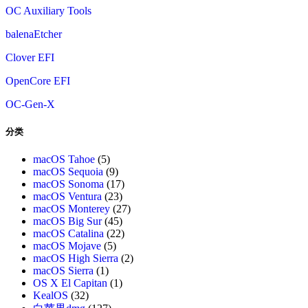
OC Auxiliary Tools
balenaEtcher
Clover EFI
OpenCore EFI
OC-Gen-X
分类
macOS Tahoe
(5)
macOS Sequoia
(9)
macOS Sonoma
(17)
macOS Ventura
(23)
macOS Monterey
(27)
macOS Big Sur
(45)
macOS Catalina
(22)
macOS Mojave
(5)
macOS High Sierra
(2)
macOS Sierra
(1)
OS X El Capitan
(1)
KealOS
(32)