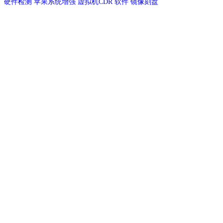
硬件检测
苹果系统增强
虚拟机CDR
软件
镜像刻盘