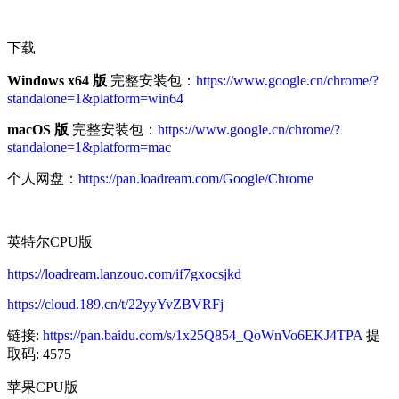
下载
Windows x64
版
完整安装包：
https://www.google.cn/chrome/?
standalone=1&platform=win64
macOS 版
完整安装包：
https://www.google.cn/chrome/?
standalone=1&platform=mac
个人网盘：
https://pan.loadream.com/Google/Chrome
英特尔CPU版
https://loadream.lanzouo.com/if7gxocsjkd
https://cloud.189.cn/t/22yyYvZBVRFj
链接:
https://pan.baidu.com/s/1x25Q854_QoWnVo6EKJ4TPA
提
取码: 4575
苹果CPU版