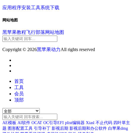
应用程序
安装工具
系统下载
网站地图
黑苹果教程
飞行部落
网站地图
Copyright © 2026
黑苹果动力
All rights reserved
首页
工具
会员
顶部
AE模板
AI软件
OCAT
OC引导EFI
plist编辑器
Xiasl
不止代码
四叶草主
题
图形配置工具
引导补丁
影视后期
影视后期和办公软件
白苹果dmg