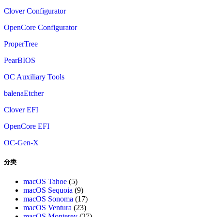
Clover Configurator
OpenCore Configurator
ProperTree
PearBIOS
OC Auxiliary Tools
balenaEtcher
Clover EFI
OpenCore EFI
OC-Gen-X
分类
macOS Tahoe
(5)
macOS Sequoia
(9)
macOS Sonoma
(17)
macOS Ventura
(23)
macOS Monterey
(27)