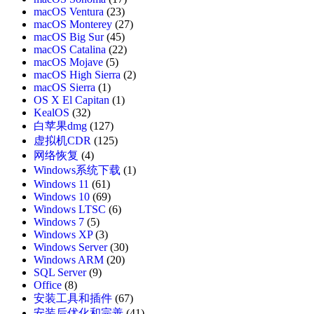
macOS Ventura
(23)
macOS Monterey
(27)
macOS Big Sur
(45)
macOS Catalina
(22)
macOS Mojave
(5)
macOS High Sierra
(2)
macOS Sierra
(1)
OS X El Capitan
(1)
KealOS
(32)
白苹果dmg
(127)
虚拟机CDR
(125)
网络恢复
(4)
Windows系统下载
(1)
Windows 11
(61)
Windows 10
(69)
Windows LTSC
(6)
Windows 7
(5)
Windows XP
(3)
Windows Server
(30)
Windows ARM
(20)
SQL Server
(9)
Office
(8)
安装工具和插件
(67)
安装后优化和完善
(41)