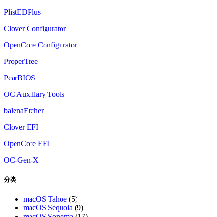
PlistEDPlus
Clover Configurator
OpenCore Configurator
ProperTree
PearBIOS
OC Auxiliary Tools
balenaEtcher
Clover EFI
OpenCore EFI
OC-Gen-X
分类
macOS Tahoe
(5)
macOS Sequoia
(9)
macOS Sonoma
(17)