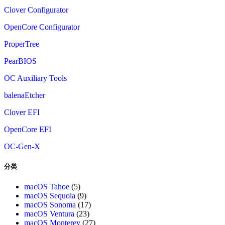
Clover Configurator
OpenCore Configurator
ProperTree
PearBIOS
OC Auxiliary Tools
balenaEtcher
Clover EFI
OpenCore EFI
OC-Gen-X
分类
macOS Tahoe
(5)
macOS Sequoia
(9)
macOS Sonoma
(17)
macOS Ventura
(23)
macOS Monterey
(27)