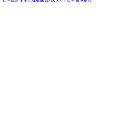
硬件检测
苹果系统增强
虚拟机CDR
软件
镜像刻盘