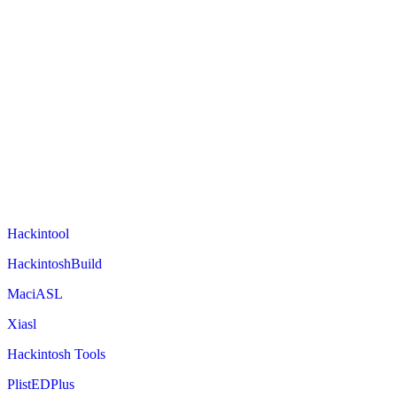
Hackintool
HackintoshBuild
MaciASL
Xiasl
Hackintosh Tools
PlistEDPlus