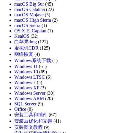
macOS Big Sur
(45)
macOS Catalina
(22)
macOS Mojave
(5)
macOS High Sierra
(2)
macOS Sierra
(1)
OS X El Capitan
(1)
KealOS
(32)
白苹果dmg
(127)
虚拟机CDR
(125)
网络恢复
(4)
Windows系统下载
(1)
Windows 11
(61)
Windows 10
(69)
Windows LTSC
(6)
Windows 7
(5)
Windows XP
(3)
Windows Server
(30)
Windows ARM
(20)
SQL Server
(9)
Office
(8)
安装工具和插件
(67)
安装后优化和完善
(41)
安装图文教程
(9)