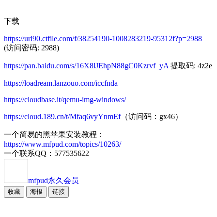
下载
https://url90.ctfile.com/f/38254190-1008283219-95312f?p=2988
(访问密码: 2988)
https://pan.baidu.com/s/16X8lJEhpN88gC0Kzrvf_yA
提取码: 4z2e
https://loadream.lanzouo.com/iccfnda
https://cloudbase.it/qemu-img-windows/
https://cloud.189.cn/t/Mfaq6vyYnmEf
（访问码：gx46）
一个简易的黑苹果安装教程：
https://www.mfpud.com/topics/10263/
一个联系QQ：577535622
mfpud
永久会员
收藏
海报
链接