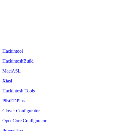
Hackintool
HackintoshBuild
MaciASL
Xiasl
Hackintosh Tools
PlistEDPlus
Clover Configurator
OpenCore Configurator
ProperTree