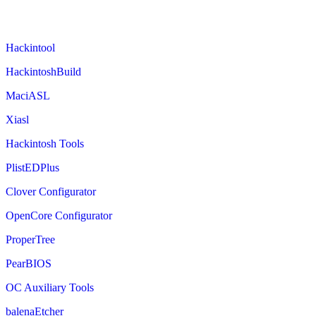
Hackintool
HackintoshBuild
MaciASL
Xiasl
Hackintosh Tools
PlistEDPlus
Clover Configurator
OpenCore Configurator
ProperTree
PearBIOS
OC Auxiliary Tools
balenaEtcher