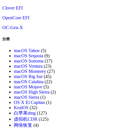
Clover EFI
OpenCore EFI
OC-Gen-X
分类
macOS Tahoe
(5)
macOS Sequoia
(9)
macOS Sonoma
(17)
macOS Ventura
(23)
macOS Monterey
(27)
macOS Big Sur
(45)
macOS Catalina
(22)
macOS Mojave
(5)
macOS High Sierra
(2)
macOS Sierra
(1)
OS X El Capitan
(1)
KealOS
(32)
白苹果dmg
(127)
虚拟机CDR
(125)
网络恢复
(4)