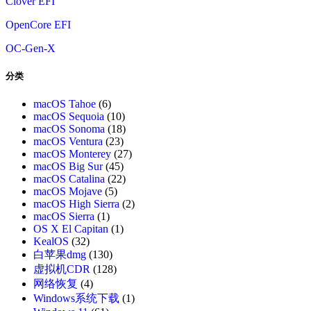
Clover EFI
OpenCore EFI
OC-Gen-X
分类
macOS Tahoe
(6)
macOS Sequoia
(10)
macOS Sonoma
(18)
macOS Ventura
(23)
macOS Monterey
(27)
macOS Big Sur
(45)
macOS Catalina
(22)
macOS Mojave
(5)
macOS High Sierra
(2)
macOS Sierra
(1)
OS X El Capitan
(1)
KealOS
(32)
白苹果dmg
(130)
虚拟机CDR
(128)
网络恢复
(4)
Windows系统下载
(1)