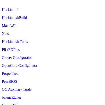
Hackintool
HackintoshBuild
MaciASL
Xiasl
Hackintosh Tools
PlistEDPlus
Clover Configurator
OpenCore Configurator
ProperTree
PearBIOS
OC Auxiliary Tools
balenaEtcher