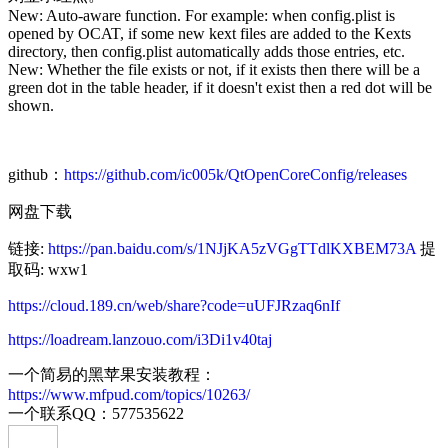
New: Auto-aware function. For example: when config.plist is
opened by OCAT, if some new kext files are added to the Kexts
directory, then config.plist automatically adds those entries, etc.
New: Whether the file exists or not, if it exists then there will be a
green dot in the table header, if it doesn't exist then a red dot will be
shown.
github：
https://github.com/ic005k/QtOpenCoreConfig/releases
网盘下载
链接:
https://pan.baidu.com/s/1NJjKA5zVGgTTdlKXBEM73A
提
取码: wxw1
https://cloud.189.cn/web/share?code=uUFJRzaq6nIf
https://loadream.lanzouo.com/i3Di1v40taj
一个简易的黑苹果安装教程：
https://www.mfpud.com/topics/10263/
一个联系QQ：577535622