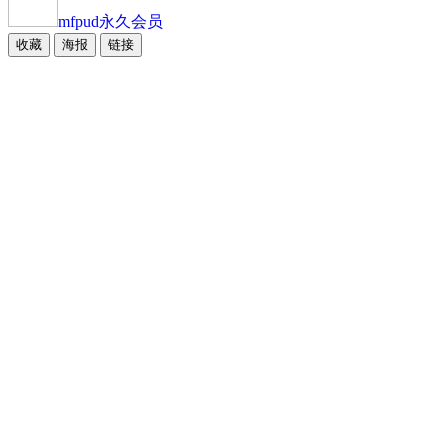
mfpud
永久会员
收藏
海报
链接