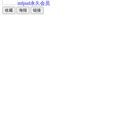
mfpud
永久会员
收藏
海报
链接