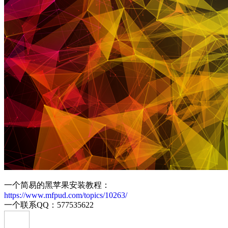
一个简易的黑苹果安装教程：
https://www.mfpud.com/topics/10263/
一个联系QQ：577535622