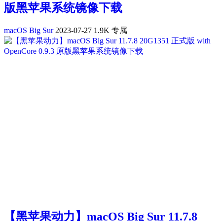
版黑苹果系统镜像下载
macOS Big Sur
2023-07-27
1.9K
专属
【黑苹果动力】macOS Big Sur 11.7.8