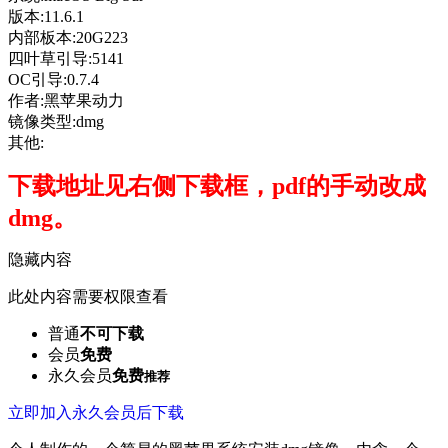
版本:11.6.1
内部板本:20G223
四叶草引导:5141
OC引导:0.7.4
作者:黑苹果动力
镜像类型:dmg
其他:
下载地址见右侧下载框，pdf的手动改成
dmg。
隐藏内容
此处内容需要权限查看
普通
不可下载
会员
免费
永久会员
免费
推荐
立即加入永久会员后下载