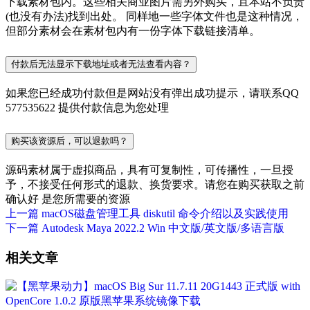
下载素材包内。这些相关商业图片需另外购买，且本站不负责
(也没有办法)找到出处。 同样地一些字体文件也是这种情况，
但部分素材会在素材包内有一份字体下载链接清单。
付款后无法显示下载地址或者无法查看内容？
如果您已经成功付款但是网站没有弹出成功提示，请联系QQ
577535622 提供付款信息为您处理
购买该资源后，可以退款吗？
源码素材属于虚拟商品，具有可复制性，可传播性，一旦授
予，不接受任何形式的退款、换货要求。请您在购买获取之前
确认好 是您所需要的资源
上一篇
macOS磁盘管理工具 diskutil 命令介绍以及实践使用
下一篇
Autodesk Maya 2022.2 Win 中文版/英文版/多语言版
相关文章