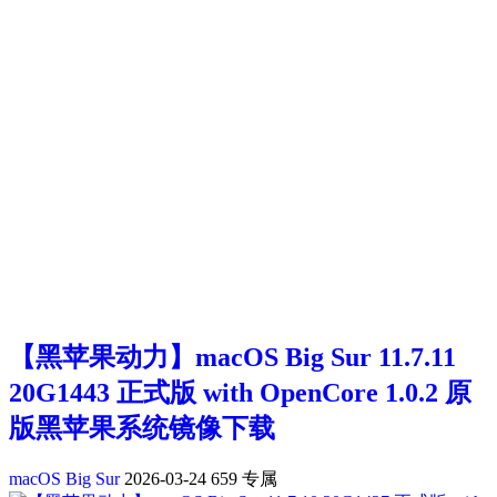
【黑苹果动力】macOS Big Sur 11.7.11
20G1443 正式版 with OpenCore 1.0.2 原
版黑苹果系统镜像下载
macOS Big Sur
2026-03-24
659
专属