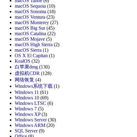
macOS Tahoe
(6)
macOS Sequoia
(10)
macOS Sonoma
(18)
macOS Ventura
(23)
macOS Monterey
(27)
macOS Big Sur
(45)
macOS Catalina
(22)
macOS Mojave
(5)
macOS High Sierra
(2)
macOS Sierra
(1)
OS X El Capitan
(1)
KealOS
(32)
白苹果dmg
(130)
虚拟机CDR
(128)
网络恢复
(4)
Windows系统下载
(1)
Windows 11
(61)
Windows 10
(69)
Windows LTSC
(6)
Windows 7
(5)
Windows XP
(3)
Windows Server
(30)
Windows ARM
(20)
SQL Server
(9)
Office
(8)