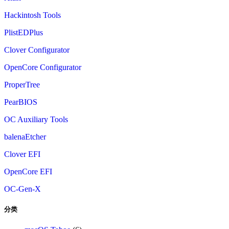
Hackintosh Tools
PlistEDPlus
Clover Configurator
OpenCore Configurator
ProperTree
PearBIOS
OC Auxiliary Tools
balenaEtcher
Clover EFI
OpenCore EFI
OC-Gen-X
分类