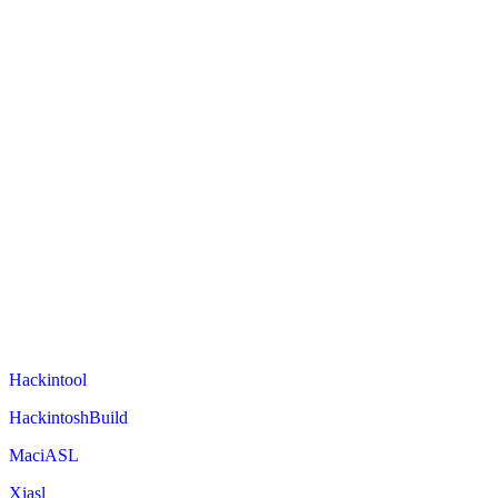
Hackintool
HackintoshBuild
MaciASL
Xiasl