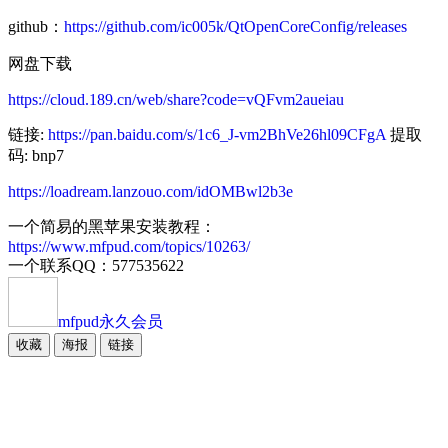
github：
https://github.com/ic005k/QtOpenCoreConfig/releases
网盘下载
https://cloud.189.cn/web/share?code=vQFvm2aueiau
链接:
https://pan.baidu.com/s/1c6_J-vm2BhVe26hl09CFgA
提取
码: bnp7
https://loadream.lanzouo.com/idOMBwl2b3e
一个简易的黑苹果安装教程：
https://www.mfpud.com/topics/10263/
一个联系QQ：577535622
mfpud
永久会员
收藏
海报
链接