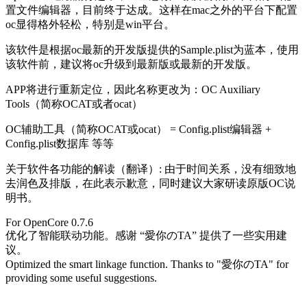
置文件编辑器，目前终于达成。这样在mac之外的平台下配置
oc显得格外轻松，特别是win平台。
该软件是根据oc最新的开发版提供的Sample.plist为蓝本，使用
该软件前，建议将oc升级到最新版或最新的开发版。
APP将进行重新定位，因此名称更改为：OC Auxiliary
Tools（简称OCAT或者ocat）
OC辅助工具（简称OCAT或ocat） = Config.plist编辑器 +
Config.plist数据库 等等
关于软件各功能的解读（翻译）: 由于时间关系，没有细致地
去润色及排版，在此表示歉意，同时建议大家研读原版OC说
明书。
For OpenCore 0.7.6
优化了智能联动功能。感谢 “愛你のTA” 提供了一些实用建
议。
Optimized the smart linkage function. Thanks to "愛你のTA" for
providing some useful suggestions.