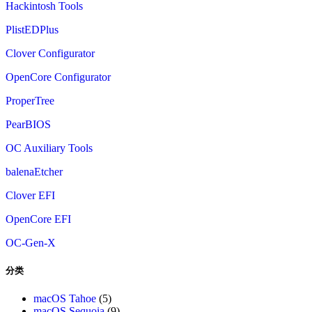
Hackintosh Tools
PlistEDPlus
Clover Configurator
OpenCore Configurator
ProperTree
PearBIOS
OC Auxiliary Tools
balenaEtcher
Clover EFI
OpenCore EFI
OC-Gen-X
分类
macOS Tahoe
(5)
macOS Sequoia
(9)