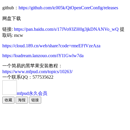
github：
https://github.com/ic005k/QtOpenCoreConfig/releases
网盘下载
链接:
https://pan.baidu.com/s/17JVo93ZH0g3jkDNANVo_wQ
提
取码: rncw
https://cloud.189.cn/web/share?code=rmeEFfVzeAza
https://loadream.lanzouo.com/iYl1Gwlw7da
一个简易的黑苹果安装教程：
https://www.mfpud.com/topics/10263/
一个联系QQ：577535622
mfpud
永久会员
收藏
海报
链接