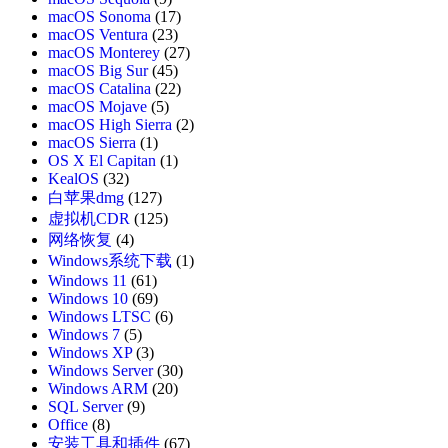
macOS Sonoma
(17)
macOS Ventura
(23)
macOS Monterey
(27)
macOS Big Sur
(45)
macOS Catalina
(22)
macOS Mojave
(5)
macOS High Sierra
(2)
macOS Sierra
(1)
OS X El Capitan
(1)
KealOS
(32)
白苹果dmg
(127)
虚拟机CDR
(125)
网络恢复
(4)
Windows系统下载
(1)
Windows 11
(61)
Windows 10
(69)
Windows LTSC
(6)
Windows 7
(5)
Windows XP
(3)
Windows Server
(30)
Windows ARM
(20)
SQL Server
(9)
Office
(8)
安装工具和插件
(67)