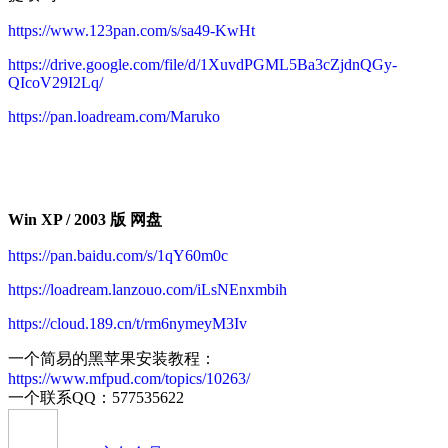
https://www.123pan.com/s/sa49-KwHt
https://drive.google.com/file/d/1XuvdPGML5Ba3cZjdnQGy-
QIcoV29I2Lq/
https://pan.loadream.com/Maruko
Win XP / 2003 版 网盘
https://pan.baidu.com/s/1qY60m0c
https://loadream.lanzouo.com/iLsNEnxmbih
https://cloud.189.cn/t/rm6nymeyM3Iv
一个简易的黑苹果安装教程：
https://www.mfpud.com/topics/10263/
一个联系QQ：577535622