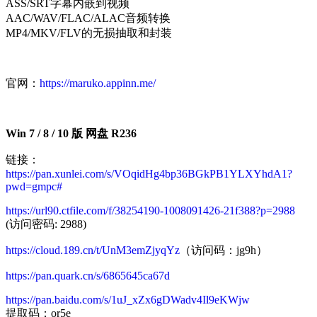
ASS/SRT字幕内嵌到视频
AAC/WAV/FLAC/ALAC音频转换
MP4/MKV/FLV的无损抽取和封装
官网：
https://maruko.appinn.me/
Win 7 / 8 / 10 版 网盘 R236
链接：
https://pan.xunlei.com/s/VOqidHg4bp36BGkPB1YLXYhdA1?
pwd=gmpc#
https://url90.ctfile.com/f/38254190-1008091426-21f388?p=2988
(访问密码: 2988)
https://cloud.189.cn/t/UnM3emZjyqYz
（访问码：jg9h）
https://pan.quark.cn/s/6865645ca67d
https://pan.baidu.com/s/1uJ_xZx6gDWadv4Il9eKWjw
提取码：or5e