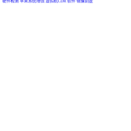
硬件检测
苹果系统增强
虚拟机CDR
软件
镜像刻盘