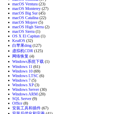
macOS Ventura
(23)
macOS Monterey
(27)
macOS Big Sur
(45)
macOS Catalina
(22)
macOS Mojave
(5)
macOS High Sierra
(2)
macOS Sierra
(1)
OS X El Capitan
(1)
KealOS
(32)
白苹果dmg
(127)
虚拟机CDR
(125)
网络恢复
(4)
Windows系统下载
(1)
Windows 11
(61)
Windows 10
(69)
Windows LTSC
(6)
Windows 7
(5)
Windows XP
(3)
Windows Server
(30)
Windows ARM
(20)
SQL Server
(9)
Office
(8)
安装工具和插件
(67)
安装后优化和完善
(41)