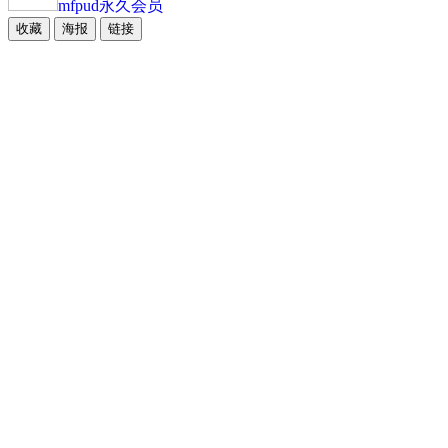
mfpud
永久会员
收藏
海报
链接