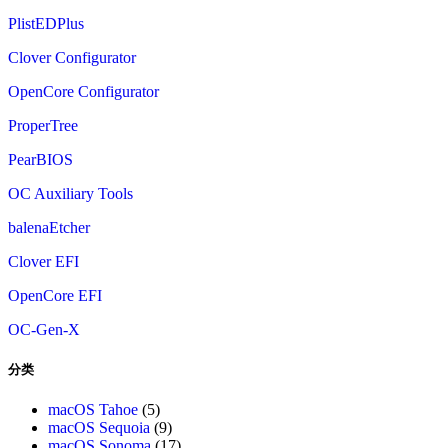
PlistEDPlus
Clover Configurator
OpenCore Configurator
ProperTree
PearBIOS
OC Auxiliary Tools
balenaEtcher
Clover EFI
OpenCore EFI
OC-Gen-X
分类
macOS Tahoe
(5)
macOS Sequoia
(9)
macOS Sonoma
(17)