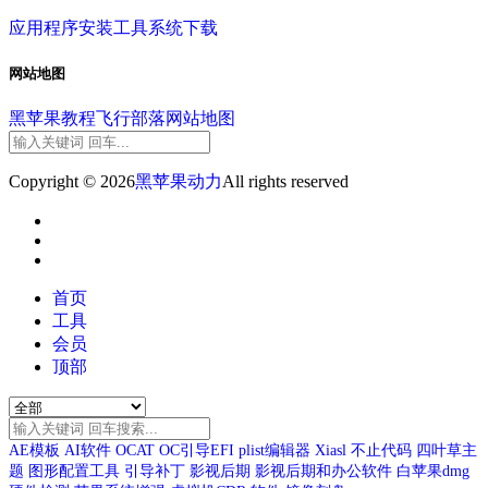
应用程序
安装工具
系统下载
网站地图
黑苹果教程
飞行部落
网站地图
Copyright © 2026
黑苹果动力
All rights reserved
首页
工具
会员
顶部
AE模板
AI软件
OCAT
OC引导EFI
plist编辑器
Xiasl
不止代码
四叶草主
题
图形配置工具
引导补丁
影视后期
影视后期和办公软件
白苹果dmg