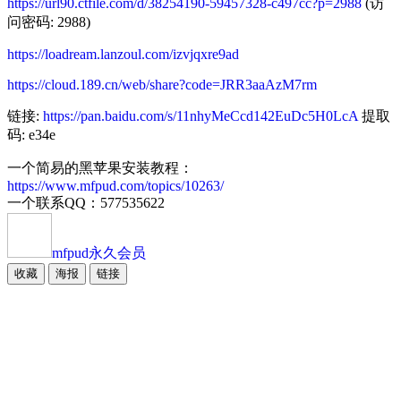
https://url90.ctfile.com/d/38254190-59457328-c497cc?p=2988
(访
问密码: 2988)
https://loadream.lanzoul.com/izvjqxre9ad
https://cloud.189.cn/web/share?code=JRR3aaAzM7rm
链接:
https://pan.baidu.com/s/11nhyMeCcd142EuDc5H0LcA
提取
码: e34e
一个简易的黑苹果安装教程：
https://www.mfpud.com/topics/10263/
一个联系QQ：577535622
mfpud
永久会员
收藏
海报
链接