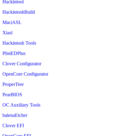
Hackintool
HackintoshBuild
MaciASL
Xiasl
Hackintosh Tools
PlistEDPlus
Clover Configurator
OpenCore Configurator
ProperTree
PearBIOS
OC Auxiliary Tools
balenaEtcher
Clover EFI
OpenCore EFI