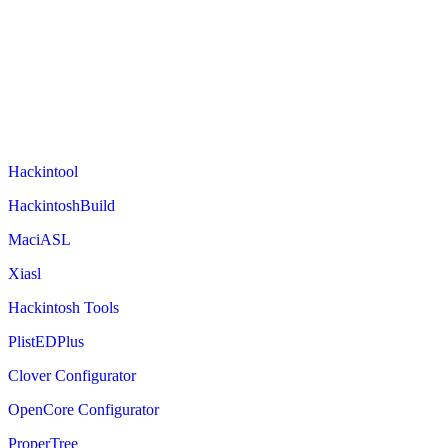
Hackintool
HackintoshBuild
MaciASL
Xiasl
Hackintosh Tools
PlistEDPlus
Clover Configurator
OpenCore Configurator
ProperTree