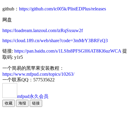
github：
https://github.com/ic005k/PlistEDPlus/releases
网盘
https://loadream.lanzoul.com/izRqSxsuw2f
https://cloud.189.cn/web/share?code=3mMrY3BRFzQ3
链接:
https://pan.baidu.com/s/1LSfn8PFSGH6AT8Kl6uzWCA
提
取码: y1r5
一个简易的黑苹果安装教程：
https://www.mfpud.com/topics/10263/
一个联系QQ：577535622
mfpud
永久会员
收藏
海报
链接