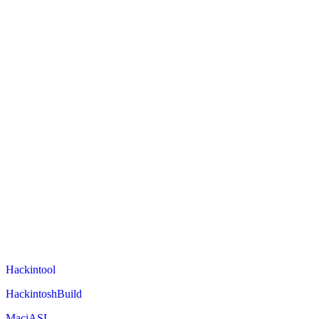
Hackintool
HackintoshBuild
MaciASL