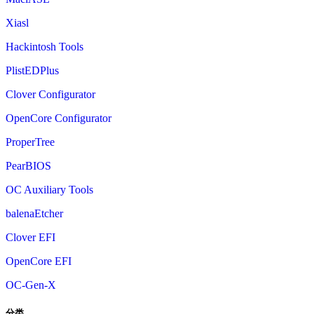
Xiasl
Hackintosh Tools
PlistEDPlus
Clover Configurator
OpenCore Configurator
ProperTree
PearBIOS
OC Auxiliary Tools
balenaEtcher
Clover EFI
OpenCore EFI
OC-Gen-X
分类