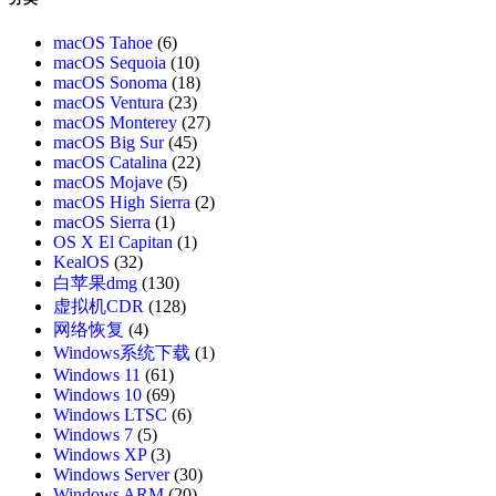
macOS Tahoe
(6)
macOS Sequoia
(10)
macOS Sonoma
(18)
macOS Ventura
(23)
macOS Monterey
(27)
macOS Big Sur
(45)
macOS Catalina
(22)
macOS Mojave
(5)
macOS High Sierra
(2)
macOS Sierra
(1)
OS X El Capitan
(1)
KealOS
(32)
白苹果dmg
(130)
虚拟机CDR
(128)
网络恢复
(4)
Windows系统下载
(1)
Windows 11
(61)
Windows 10
(69)
Windows LTSC
(6)
Windows 7
(5)
Windows XP
(3)
Windows Server
(30)
Windows ARM
(20)