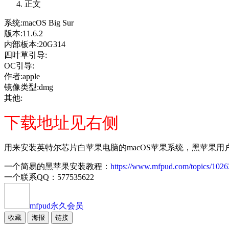
正文
系统:macOS Big Sur
版本:11.6.2
内部板本:20G314
四叶草引导:
OC引导:
作者:apple
镜像类型:dmg
其他:
下载地址见右侧
用来安装英特尔芯片白苹果电脑的macOS苹果系统，黑苹果用
一个简易的黑苹果安装教程：
https://www.mfpud.com/topics/1026
一个联系QQ：577535622
mfpud
永久会员
收藏
海报
链接