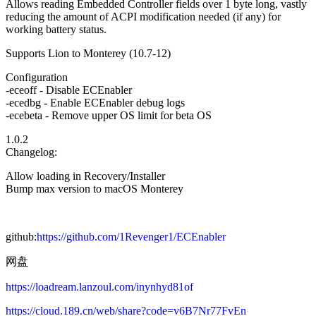
Allows reading Embedded Controller fields over 1 byte long, vastly
reducing the amount of ACPI modification needed (if any) for
working battery status.
Supports Lion to Monterey (10.7-12)
Configuration
-eceoff - Disable ECEnabler
-ecedbg - Enable ECEnabler debug logs
-ecebeta - Remove upper OS limit for beta OS
1.0.2
Changelog:
Allow loading in Recovery/Installer
Bump max version to macOS Monterey
github:
https://github.com/1Revenger1/ECEnabler
网盘
https://loadream.lanzoul.com/inynhyd81of
https://cloud.189.cn/web/share?code=v6B7Nr77FvEn