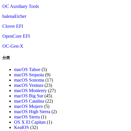
OC Auxiliary Tools
balenaEtcher
Clover EFI
OpenCore EFI
OC-Gen-X
分类
macOS Tahoe
(5)
macOS Sequoia
(9)
macOS Sonoma
(17)
macOS Ventura
(23)
macOS Monterey
(27)
macOS Big Sur
(45)
macOS Catalina
(22)
macOS Mojave
(5)
macOS High Sierra
(2)
macOS Sierra
(1)
OS X El Capitan
(1)
KealOS
(32)