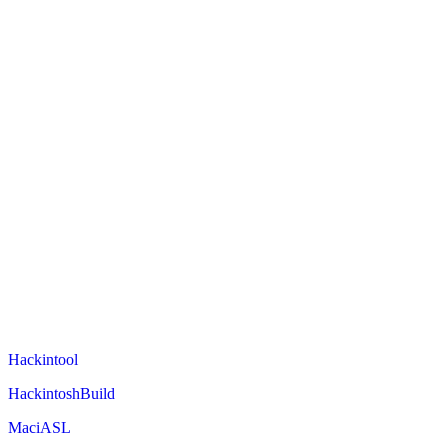
Hackintool
HackintoshBuild
MaciASL