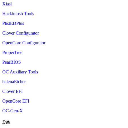
Xiasl
Hackintosh Tools
PlistEDPlus
Clover Configurator
OpenCore Configurator
ProperTree
PearBIOS
OC Auxiliary Tools
balenaEtcher
Clover EFI
OpenCore EFI
OC-Gen-X
分类