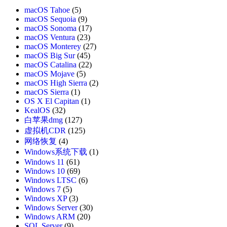
macOS Tahoe
(5)
macOS Sequoia
(9)
macOS Sonoma
(17)
macOS Ventura
(23)
macOS Monterey
(27)
macOS Big Sur
(45)
macOS Catalina
(22)
macOS Mojave
(5)
macOS High Sierra
(2)
macOS Sierra
(1)
OS X El Capitan
(1)
KealOS
(32)
白苹果dmg
(127)
虚拟机CDR
(125)
网络恢复
(4)
Windows系统下载
(1)
Windows 11
(61)
Windows 10
(69)
Windows LTSC
(6)
Windows 7
(5)
Windows XP
(3)
Windows Server
(30)
Windows ARM
(20)
SQL Server
(9)