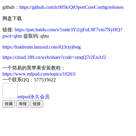
github：
https://github.com/ic005k/QtOpenCoreConfig/releases
网盘下载
链接:
https://pan.baidu.com/s/1mde3Yj1jjFuL9F7vm7NyHQ?
pwd=qbtu
提取码: qbtu
https://loadream.lanzoul.com/iQ3ctyj6stg
https://cloud.189.cn/web/share?code=zmqQ7r2EnAf2
一个简易的黑苹果安装教程：
https://www.mfpud.com/topics/10263/
一个联系QQ：577535622
mfpud
永久会员
收藏
海报
链接