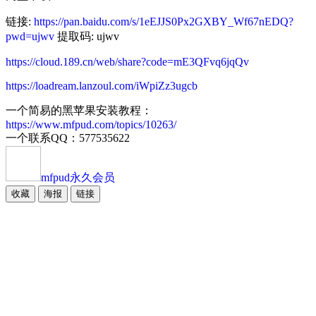
链接:
https://pan.baidu.com/s/1eEJJS0Px2GXBY_Wf67nEDQ?
pwd=ujwv
提取码: ujwv
https://cloud.189.cn/web/share?code=mE3QFvq6jqQv
https://loadream.lanzoul.com/iWpiZz3ugcb
一个简易的黑苹果安装教程：
https://www.mfpud.com/topics/10263/
一个联系QQ：577535622
mfpud
永久会员
收藏
海报
链接