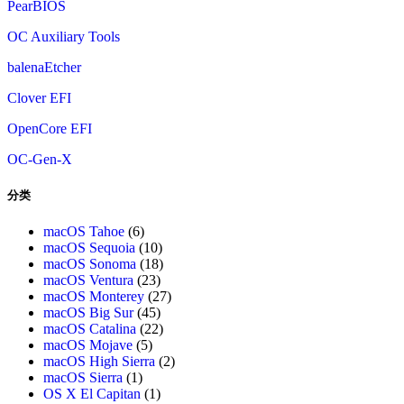
PearBIOS
OC Auxiliary Tools
balenaEtcher
Clover EFI
OpenCore EFI
OC-Gen-X
分类
macOS Tahoe
(6)
macOS Sequoia
(10)
macOS Sonoma
(18)
macOS Ventura
(23)
macOS Monterey
(27)
macOS Big Sur
(45)
macOS Catalina
(22)
macOS Mojave
(5)
macOS High Sierra
(2)
macOS Sierra
(1)
OS X El Capitan
(1)