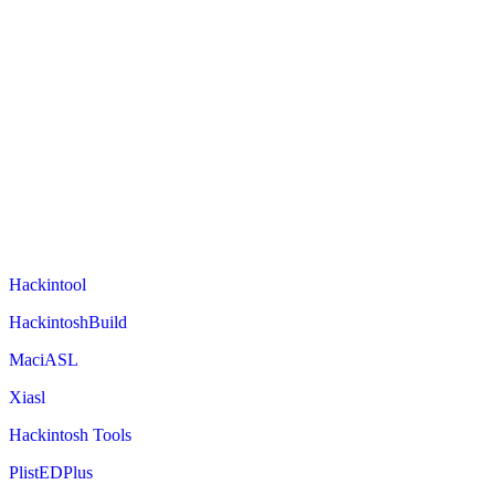
Hackintool
HackintoshBuild
MaciASL
Xiasl
Hackintosh Tools
PlistEDPlus