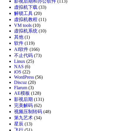
影视后期和办公软件
(113)
虚拟机下载
(33)
解锁工具
(20)
虚拟机教程
(11)
VM tools
(10)
虚拟机系统
(10)
其他
(1)
软件
(119)
AI软件
(166)
不止代码
(73)
Linux
(25)
NAS
(6)
iOS
(22)
WordPress
(56)
Discuz
(20)
Flarum
(3)
AE模板
(128)
影视后期
(131)
完美解码
(62)
视频压制转码
(48)
第九艺术
(34)
星辰
(13)
飞行
(51)