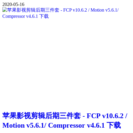
2020-05-16
苹果影视剪辑后期三件套 - FCP v10.6.2 /
Motion v5.6.1/ Compressor v4.6.1 下载