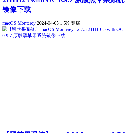
镜像下载
macOS Monterey
2024-04-05
1.5K
专属