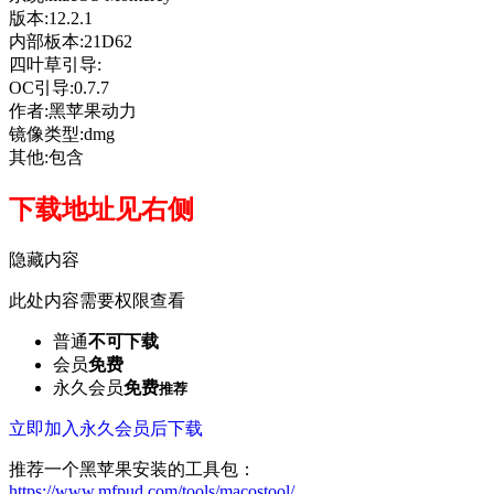
版本:12.2.1
内部板本:21D62
四叶草引导:
OC引导:0.7.7
作者:黑苹果动力
镜像类型:dmg
其他:包含
下载地址见右侧
隐藏内容
此处内容需要权限查看
普通
不可下载
会员
免费
永久会员
免费
推荐
立即加入永久会员后下载
推荐一个黑苹果安装的工具包：
https://www.mfpud.com/tools/macostool/