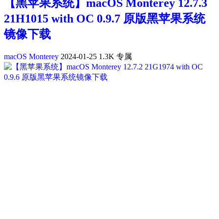
【黑苹果系统】macOS Monterey 12.7.3
21H1015 with OC 0.9.7 原版黑苹果系统
镜像下载
macOS Monterey
2024-01-25
1.3K
专属