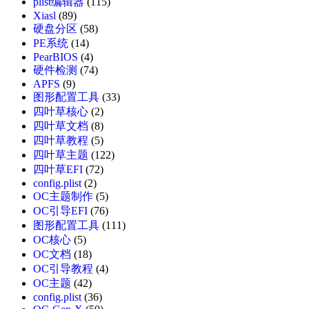
plist编辑器
(115)
Xiasl
(89)
硬盘分区
(58)
PE系统
(14)
PearBIOS
(4)
硬件检测
(74)
APFS
(9)
图形配置工具
(33)
四叶草核心
(2)
四叶草文档
(8)
四叶草教程
(5)
四叶草主题
(122)
四叶草EFI
(72)
config.plist
(2)
OC主题制作
(5)
OC引导EFI
(76)
图形配置工具
(111)
OC核心
(5)
OC文档
(18)
OC引导教程
(4)
OC主题
(42)
config.plist
(36)