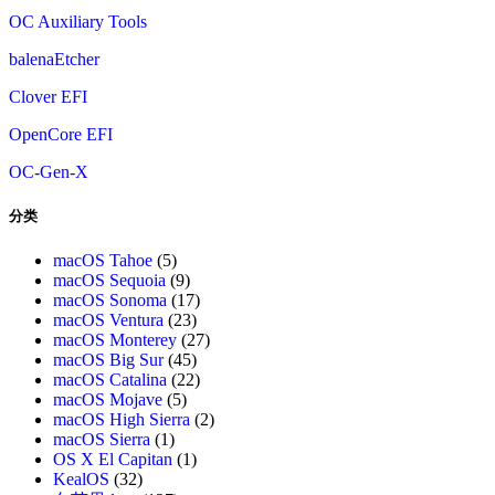
OC Auxiliary Tools
balenaEtcher
Clover EFI
OpenCore EFI
OC-Gen-X
分类
macOS Tahoe
(5)
macOS Sequoia
(9)
macOS Sonoma
(17)
macOS Ventura
(23)
macOS Monterey
(27)
macOS Big Sur
(45)
macOS Catalina
(22)
macOS Mojave
(5)
macOS High Sierra
(2)
macOS Sierra
(1)
OS X El Capitan
(1)
KealOS
(32)