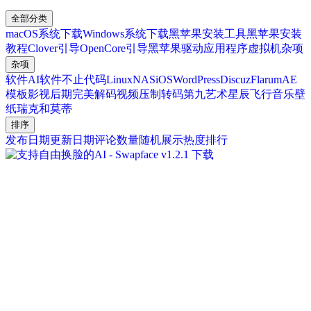
全部分类
macOS系统下载
Windows系统下载
黑苹果安装工具
黑苹果安装
教程
Clover引导
OpenCore引导
黑苹果驱动
应用程序
虚拟机
杂项
杂项
软件
AI软件
不止代码
Linux
NAS
iOS
WordPress
Discuz
Flarum
AE
模板
影视后期
完美解码
视频压制转码
第九艺术
星辰
飞行
音乐
壁
纸
瑞克和莫蒂
排序
发布日期
更新日期
评论数量
随机展示
热度排行