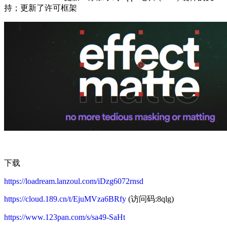
持；更新了许可框架
下载
https://loadream.lanzoul.com/iDzg6072rnsd
https://cloud.189.cn/t/EjuMVza6BRfy
(访问码:8qlg)
https://www.123pan.com/s/sa49-SaHt