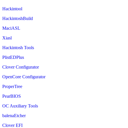
Hackintool
HackintoshBuild
MaciASL
Xiasl
Hackintosh Tools
PlistEDPlus
Clover Configurator
OpenCore Configurator
ProperTree
PearBIOS
OC Auxiliary Tools
balenaEtcher
Clover EFI