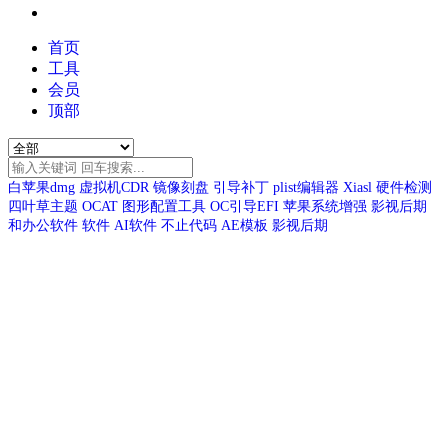
首页
工具
会员
顶部
白苹果dmg
虚拟机CDR
镜像刻盘
引导补丁
plist编辑器
Xiasl
硬件检测
四叶草主题
OCAT
图形配置工具
OC引导EFI
苹果系统增强
影视后期
和办公软件
软件
AI软件
不止代码
AE模板
影视后期