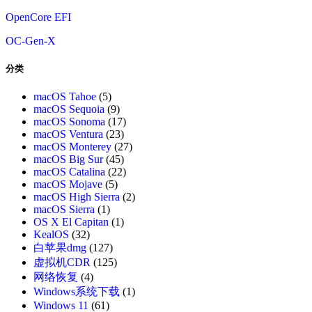
OpenCore EFI
OC-Gen-X
分类
macOS Tahoe
(5)
macOS Sequoia
(9)
macOS Sonoma
(17)
macOS Ventura
(23)
macOS Monterey
(27)
macOS Big Sur
(45)
macOS Catalina
(22)
macOS Mojave
(5)
macOS High Sierra
(2)
macOS Sierra
(1)
OS X El Capitan
(1)
KealOS
(32)
白苹果dmg
(127)
虚拟机CDR
(125)
网络恢复
(4)
Windows系统下载
(1)
Windows 11
(61)