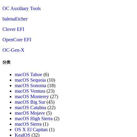
OC Auxiliary Tools
balenaEtcher
Clover EFI
OpenCore EFI
OC-Gen-X
分类
macOS Tahoe
(6)
macOS Sequoia
(10)
macOS Sonoma
(18)
macOS Ventura
(23)
macOS Monterey
(27)
macOS Big Sur
(45)
macOS Catalina
(22)
macOS Mojave
(5)
macOS High Sierra
(2)
macOS Sierra
(1)
OS X El Capitan
(1)
KealOS
(32)