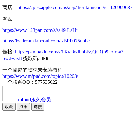
商店：
https://apps.apple.com/us/app/thor-launcher/id1120999687
网盘
https://www.123pan.com/s/sa49-LaHt
https://loadream.lanzoul.com/isBPP075npbc
链接:
https://pan.baidu.com/s/1XvhksJhhbByQCQh9_xjrbg?
pwd=3kft
提取码: 3kft
一个简易的黑苹果安装教程：
https://www.mfpud.com/topics/10263/
一个联系QQ：577535622
mfpud
永久会员
收藏
海报
链接