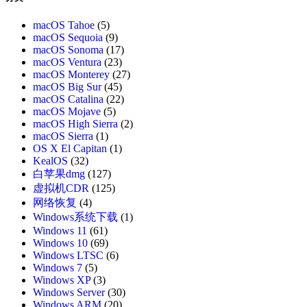
macOS Tahoe
(5)
macOS Sequoia
(9)
macOS Sonoma
(17)
macOS Ventura
(23)
macOS Monterey
(27)
macOS Big Sur
(45)
macOS Catalina
(22)
macOS Mojave
(5)
macOS High Sierra
(2)
macOS Sierra
(1)
OS X El Capitan
(1)
KealOS
(32)
白苹果dmg
(127)
虚拟机CDR
(125)
网络恢复
(4)
Windows系统下载
(1)
Windows 11
(61)
Windows 10
(69)
Windows LTSC
(6)
Windows 7
(5)
Windows XP
(3)
Windows Server
(30)
Windows ARM
(20)