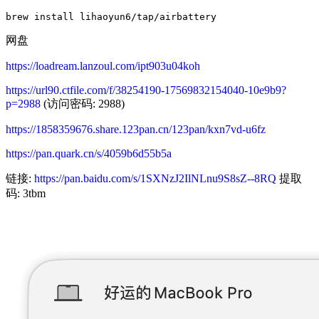
网盘
https://loadream.lanzoul.com/ipt903u04koh
https://url90.ctfile.com/f/38254190-17569832154040-10e9b9?
p=2988
(访问密码: 2988)
https://1858359676.share.123pan.cn/123pan/kxn7vd-u6fz
https://pan.quark.cn/s/4059b6d55b5a
链接:
https://pan.baidu.com/s/1SXNzJ2IlNLnu9S8sZ--8RQ
提取
码: 3tbm