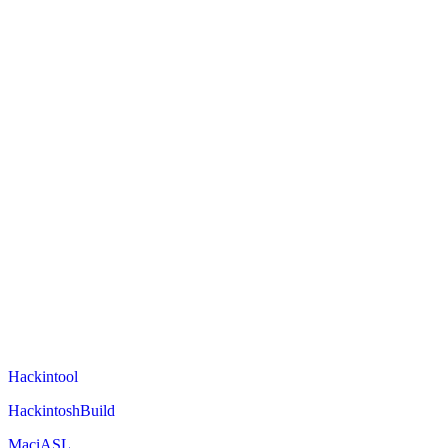
Hackintool
HackintoshBuild
MaciASL