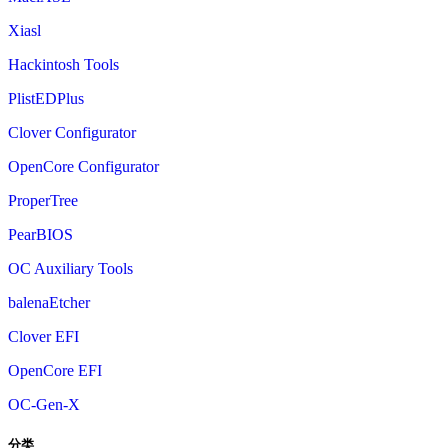
Xiasl
Hackintosh Tools
PlistEDPlus
Clover Configurator
OpenCore Configurator
ProperTree
PearBIOS
OC Auxiliary Tools
balenaEtcher
Clover EFI
OpenCore EFI
OC-Gen-X
分类