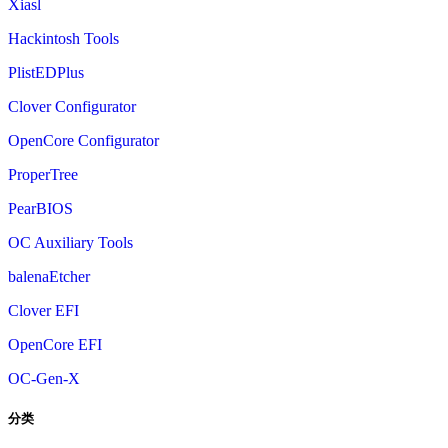
Xiasl
Hackintosh Tools
PlistEDPlus
Clover Configurator
OpenCore Configurator
ProperTree
PearBIOS
OC Auxiliary Tools
balenaEtcher
Clover EFI
OpenCore EFI
OC-Gen-X
分类