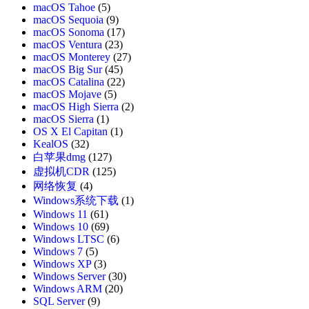
macOS Tahoe
(5)
macOS Sequoia
(9)
macOS Sonoma
(17)
macOS Ventura
(23)
macOS Monterey
(27)
macOS Big Sur
(45)
macOS Catalina
(22)
macOS Mojave
(5)
macOS High Sierra
(2)
macOS Sierra
(1)
OS X El Capitan
(1)
KealOS
(32)
白苹果dmg
(127)
虚拟机CDR
(125)
网络恢复
(4)
Windows系统下载
(1)
Windows 11
(61)
Windows 10
(69)
Windows LTSC
(6)
Windows 7
(5)
Windows XP
(3)
Windows Server
(30)
Windows ARM
(20)
SQL Server
(9)