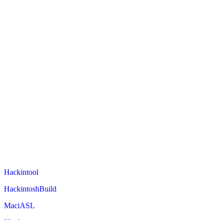
Hackintool
HackintoshBuild
MaciASL