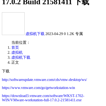
17.0.2 Build 21581411 下载
虚拟机下载
2023-04-29
0
1.2K
专属
当前位置：
首页
虚拟机
虚拟机下载
正文
下载
http://softwareupdate.vmware.com/cds/vmw-desktop/ws/
https://www.vmware.com/go/getworkstation-win
https://download3.vmware.com/software/WKST-1702-
WIN/VMware-workstation-full-17.0.2-21581411.exe