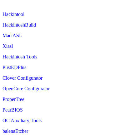
Hackintool
HackintoshBuild
MaciASL
Xiasl
Hackintosh Tools
PlistEDPlus
Clover Configurator
OpenCore Configurator
ProperTree
PearBIOS
OC Auxiliary Tools
balenaEtcher