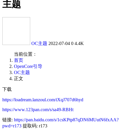
主题
OC主题
2022-07-04
0
4.4K
当前位置：
首页
OpenCore引导
OC主题
正文
下载
https://loadream.lanzoul.com/iXqJ707d6hyd
https://www.123pan.com/s/sa49-RBHt
链接:
https://pan.baidu.com/s/1csKPtp87qDN6MUutN6fxAA?
pwd=r173
提取码: r173