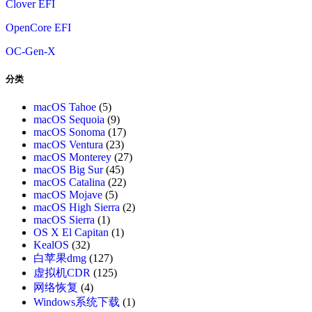
Clover EFI
OpenCore EFI
OC-Gen-X
分类
macOS Tahoe
(5)
macOS Sequoia
(9)
macOS Sonoma
(17)
macOS Ventura
(23)
macOS Monterey
(27)
macOS Big Sur
(45)
macOS Catalina
(22)
macOS Mojave
(5)
macOS High Sierra
(2)
macOS Sierra
(1)
OS X El Capitan
(1)
KealOS
(32)
白苹果dmg
(127)
虚拟机CDR
(125)
网络恢复
(4)
Windows系统下载
(1)