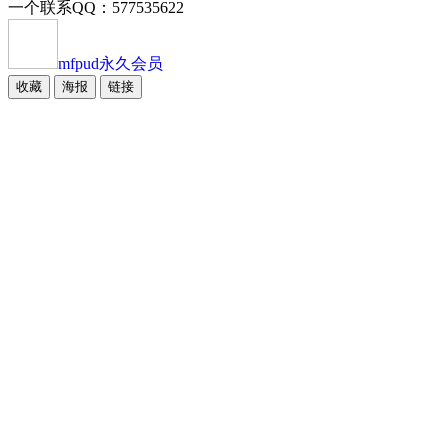
一个联系QQ：577535622
mfpud
永久会员
收藏
海报
链接