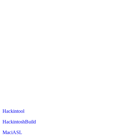
Hackintool
HackintoshBuild
MaciASL