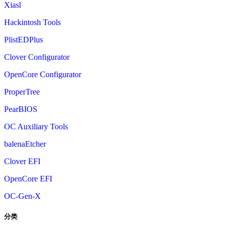
Xiasl
Hackintosh Tools
PlistEDPlus
Clover Configurator
OpenCore Configurator
ProperTree
PearBIOS
OC Auxiliary Tools
balenaEtcher
Clover EFI
OpenCore EFI
OC-Gen-X
分类