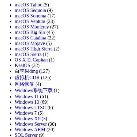
macOS Tahoe
(5)
macOS Sequoia
(9)
macOS Sonoma
(17)
macOS Ventura
(23)
macOS Monterey
(27)
macOS Big Sur
(45)
macOS Catalina
(22)
macOS Mojave
(5)
macOS High Sierra
(2)
macOS Sierra
(1)
OS X El Capitan
(1)
KealOS
(32)
白苹果dmg
(127)
虚拟机CDR
(125)
网络恢复
(4)
Windows系统下载
(1)
Windows 11
(61)
Windows 10
(69)
Windows LTSC
(6)
Windows 7
(5)
Windows XP
(3)
Windows Server
(30)
Windows ARM
(20)
SQL Server
(9)