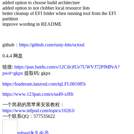
added option to choose build architecture
added option to not clobber local resource lists
better cleanup of EFI folder when running tool from the EFI
partition
improve wording in README
github：
https://github.com/rusty-bits/octool
0.4.4 网盘
链接:
https://pan.baidu.com/s/12CiIcifUe7UWVJ72PfMPeA?
pwd=gkpx
提取码: gkpx
https://loadream.lanzoul.com/iqLFL081085i
https://www.123pan.com/s/sa49-xJHt
一个简易的黑苹果安装教程：
https://www.mfpud.com/topics/10263/
一个联系QQ：577535622
mfpud
永久会员