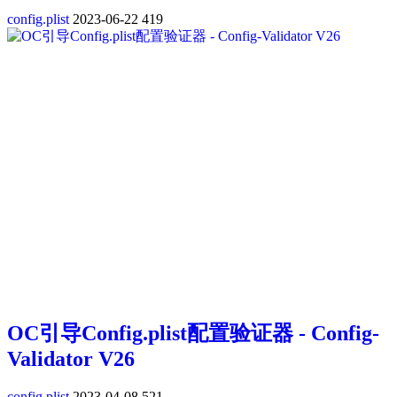
config.plist
2023-06-22
419
OC引导Config.plist配置验证器 - Config-
Validator V26
config.plist
2023-04-08
521