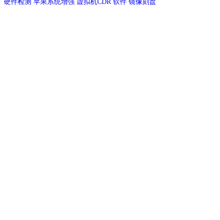
硬件检测
苹果系统增强
虚拟机CDR
软件
镜像刻盘