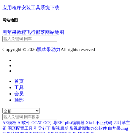
应用程序
安装工具
系统下载
网站地图
黑苹果教程
飞行部落
网站地图
Copyright © 2026
黑苹果动力
All rights reserved
首页
工具
会员
顶部
AE模板
AI软件
OCAT
OC引导EFI
plist编辑器
Xiasl
不止代码
四叶草主
题
图形配置工具
引导补丁
影视后期
影视后期和办公软件
白苹果dmg