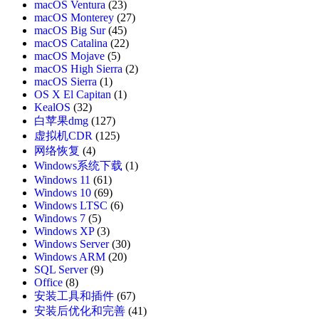
macOS Ventura
(23)
macOS Monterey
(27)
macOS Big Sur
(45)
macOS Catalina
(22)
macOS Mojave
(5)
macOS High Sierra
(2)
macOS Sierra
(1)
OS X El Capitan
(1)
KealOS
(32)
白苹果dmg
(127)
虚拟机CDR
(125)
网络恢复
(4)
Windows系统下载
(1)
Windows 11
(61)
Windows 10
(69)
Windows LTSC
(6)
Windows 7
(5)
Windows XP
(3)
Windows Server
(30)
Windows ARM
(20)
SQL Server
(9)
Office
(8)
安装工具和插件
(67)
安装后优化和完善
(41)