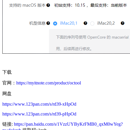
下载
官网：
https://myitnote.com/product/octool
网盘
https://www.123pan.com/s/rd39-xHpOd
https://www.123pan.com/s/rd39-pHpOd
链接:
https://pan.baidu.com/s/1VzzUYByKrFMB0_qxM0wYeg?