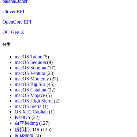
balenaEtcher
Clover EFI
OpenCore EFI
OC-Gen-X
分类
macOS Tahoe
(5)
macOS Sequoia
(9)
macOS Sonoma
(17)
macOS Ventura
(23)
macOS Monterey
(27)
macOS Big Sur
(45)
macOS Catalina
(22)
macOS Mojave
(5)
macOS High Sierra
(2)
macOS Sierra
(1)
OS X El Capitan
(1)
KealOS
(32)
白苹果dmg
(127)
虚拟机CDR
(125)
网络恢复
(4)