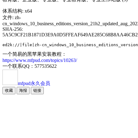
体系结构: x64
文件: zh-
cn_windows_10_business_editions_version_21h2_updated_aug_20
SHA-256:
5A5C9CF21B1871D3E9A0D5FFEAF649AE285C68B8AA46CB2
ed2k://|file|zh-cn_windows_10_business_editions_version
一个简易的黑苹果安装教程：
https://www.mfpud.com/topics/10263/
一个联系QQ：577535622
mfpud
永久会员
收藏
海报
链接