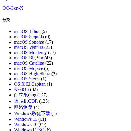
OC-Gen-X
分类
macOS Tahoe
(5)
macOS Sequoia
(9)
macOS Sonoma
(17)
macOS Ventura
(23)
macOS Monterey
(27)
macOS Big Sur
(45)
macOS Catalina
(22)
macOS Mojave
(5)
macOS High Sierra
(2)
macOS Sierra
(1)
OS X El Capitan
(1)
KealOS
(32)
白苹果dmg
(127)
虚拟机CDR
(125)
网络恢复
(4)
Windows系统下载
(1)
Windows 11
(61)
Windows 10
(69)
Windows LTSC
(6)