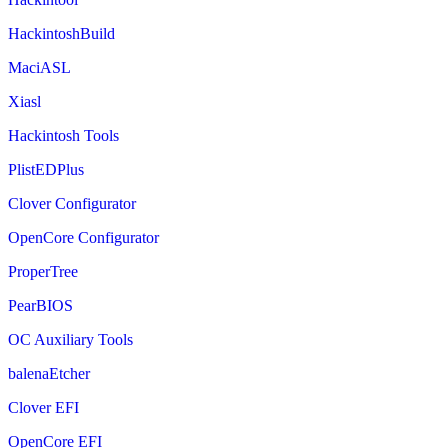
HackintoshBuild
MaciASL
Xiasl
Hackintosh Tools
PlistEDPlus
Clover Configurator
OpenCore Configurator
ProperTree
PearBIOS
OC Auxiliary Tools
balenaEtcher
Clover EFI
OpenCore EFI