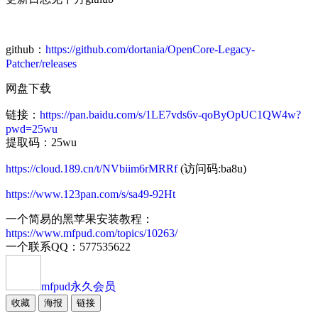
github：
https://github.com/dortania/OpenCore-Legacy-
Patcher/releases
网盘下载
链接：
https://pan.baidu.com/s/1LE7vds6v-qoByOpUC1QW4w?
pwd=25wu
提取码：25wu
https://cloud.189.cn/t/NVbiim6rMRRf
(访问码:ba8u)
https://www.123pan.com/s/sa49-92Ht
一个简易的黑苹果安装教程：
https://www.mfpud.com/topics/10263/
一个联系QQ：577535622
mfpud
永久会员
收藏
海报
链接