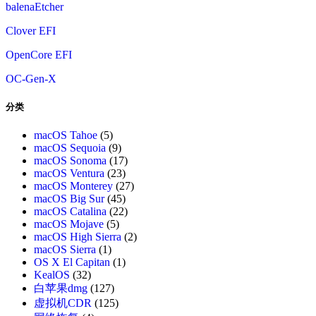
balenaEtcher
Clover EFI
OpenCore EFI
OC-Gen-X
分类
macOS Tahoe
(5)
macOS Sequoia
(9)
macOS Sonoma
(17)
macOS Ventura
(23)
macOS Monterey
(27)
macOS Big Sur
(45)
macOS Catalina
(22)
macOS Mojave
(5)
macOS High Sierra
(2)
macOS Sierra
(1)
OS X El Capitan
(1)
KealOS
(32)
白苹果dmg
(127)
虚拟机CDR
(125)