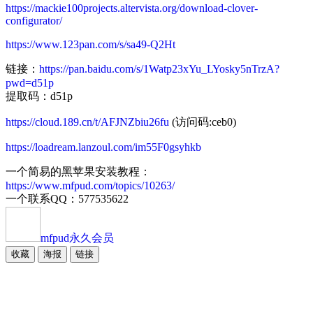
https://mackie100projects.altervista.org/download-clover-
configurator/
https://www.123pan.com/s/sa49-Q2Ht
链接：
https://pan.baidu.com/s/1Watp23xYu_LYosky5nTrzA?
pwd=d51p
提取码：d51p
https://cloud.189.cn/t/AFJNZbiu26fu
(访问码:ceb0)
https://loadream.lanzoul.com/im55F0gsyhkb
一个简易的黑苹果安装教程：
https://www.mfpud.com/topics/10263/
一个联系QQ：577535622
mfpud
永久会员
收藏
海报
链接