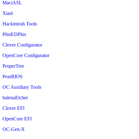
MaciASL
Xiasl
Hackintosh Tools
PlistEDPlus
Clover Configurator
OpenCore Configurator
ProperTree
PearBIOS
OC Auxiliary Tools
balenaEtcher
Clover EFI
OpenCore EFI
OC-Gen-X