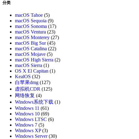
分类
macOS Tahoe
(5)
macOS Sequoia
(9)
macOS Sonoma
(17)
macOS Ventura
(23)
macOS Monterey
(27)
macOS Big Sur
(45)
macOS Catalina
(22)
macOS Mojave
(5)
macOS High Sierra
(2)
macOS Sierra
(1)
OS X El Capitan
(1)
KealOS
(32)
白苹果dmg
(127)
虚拟机CDR
(125)
网络恢复
(4)
Windows系统下载
(1)
Windows 11
(61)
Windows 10
(69)
Windows LTSC
(6)
Windows 7
(5)
Windows XP
(3)
Windows Server
(30)