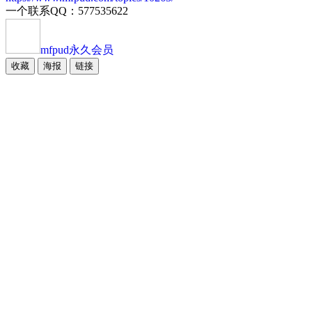
一个联系QQ：577535622
mfpud
永久会员
收藏
海报
链接