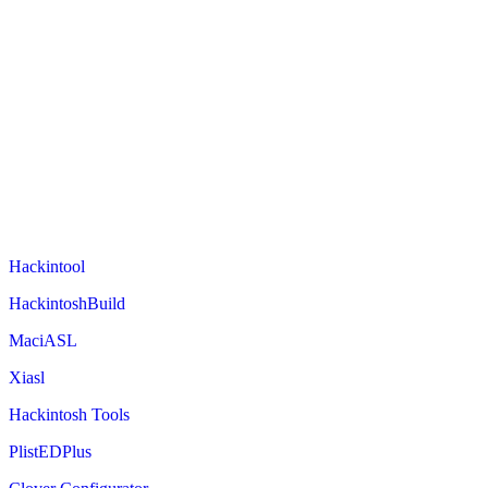
Hackintool
HackintoshBuild
MaciASL
Xiasl
Hackintosh Tools
PlistEDPlus