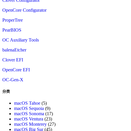
Clover Configurator
OpenCore Configurator
ProperTree
PearBIOS
OC Auxiliary Tools
balenaEtcher
Clover EFI
OpenCore EFI
OC-Gen-X
分类
macOS Tahoe
(5)
macOS Sequoia
(9)
macOS Sonoma
(17)
macOS Ventura
(23)
macOS Monterey
(27)
macOS Big Sur
(45)