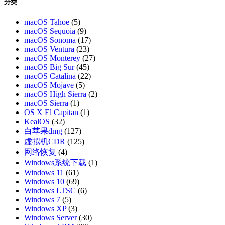
分类
macOS Tahoe
(5)
macOS Sequoia
(9)
macOS Sonoma
(17)
macOS Ventura
(23)
macOS Monterey
(27)
macOS Big Sur
(45)
macOS Catalina
(22)
macOS Mojave
(5)
macOS High Sierra
(2)
macOS Sierra
(1)
OS X El Capitan
(1)
KealOS
(32)
白苹果dmg
(127)
虚拟机CDR
(125)
网络恢复
(4)
Windows系统下载
(1)
Windows 11
(61)
Windows 10
(69)
Windows LTSC
(6)
Windows 7
(5)
Windows XP
(3)
Windows Server
(30)