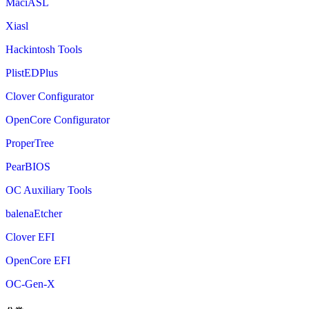
MaciASL
Xiasl
Hackintosh Tools
PlistEDPlus
Clover Configurator
OpenCore Configurator
ProperTree
PearBIOS
OC Auxiliary Tools
balenaEtcher
Clover EFI
OpenCore EFI
OC-Gen-X