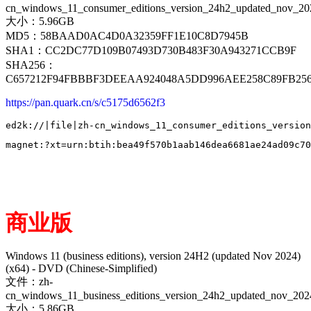
cn_windows_11_consumer_editions_version_24h2_updated_nov_20
大小：5.96GB
MD5：58BAAD0AC4D0A32359FF1E10C8D7945B
SHA1：CC2DC77D109B07493D730B483F30A943271CCB9F
SHA256：
C657212F94FBBBF3DEEAA924048A5DD996AEE258C89FB25
https://pan.quark.cn/s/c5175d6562f3
商业版
Windows 11 (business editions), version 24H2 (updated Nov 2024)
(x64) - DVD (Chinese-Simplified)
文件：zh-
cn_windows_11_business_editions_version_24h2_updated_nov_20
大小：5.86GB