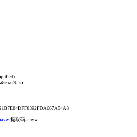
lified)
8e5a29.iso
21B7E84DFF8392FDA667A54A8
aayw
提取码: aayw