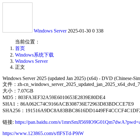
Windows Server
2025-01-30
0
338
当前位置：
首页
Windows系统下载
Windows Server
正文
Windows Server 2025 (updated Jan 2025) (x64) - DVD (Chinese-Simp
文件：zh-cn_windows_server_2025_updated_jan_2025_x64_dvd_7a
大小：7.07GB
MD5：803FA3EF32A59E6010653E2839E80DE4
SHA1：86A062C74C9166ACB308736E72963D83BDCCE7E9
SHA256：191516A9DC8A83BBC8616DD1449FF4CCCF4C1DF
链接:
https://pan.baidu.com/s/1mrsSmJl569IO9G01Qm7dwA?pwd=
https://www.123865.com/s/flFSTd-P9iW