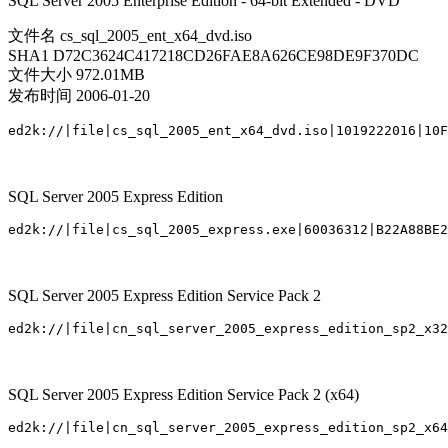
SQL Server 2005 Enterprise Edition - 64-bit Extended - DVD
文件名 cs_sql_2005_ent_x64_dvd.iso
SHA1 D72C3624C417218CD26FAE8A626CE98DE9F370DC
文件大小 972.01MB
发布时间 2006-01-20
SQL Server 2005 Express Edition
SQL Server 2005 Express Edition Service Pack 2
SQL Server 2005 Express Edition Service Pack 2 (x64)