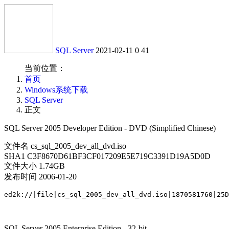
SQL Server
2021-02-11
0
41
当前位置：
首页
Windows系统下载
SQL Server
正文
SQL Server 2005 Developer Edition - DVD (Simplified Chinese)
文件名 cs_sql_2005_dev_all_dvd.iso
SHA1 C3F8670D61BF3CF017209E5E719C3391D19A5D0D
文件大小 1.74GB
发布时间 2006-01-20
SQL Server 2005 Enterprise Edition - 32-bit