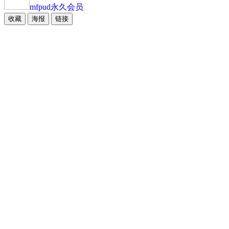
mfpud
永久会员
收藏
海报
链接