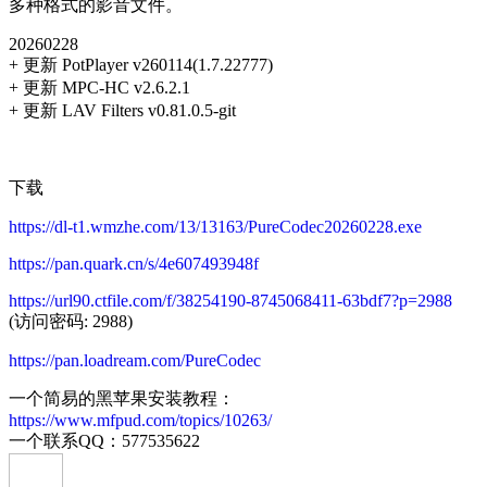
多种格式的影音文件。
20260228
+ 更新 PotPlayer v260114(1.7.22777)
+ 更新 MPC-HC v2.6.2.1
+ 更新 LAV Filters v0.81.0.5-git
下载
https://dl-t1.wmzhe.com/13/13163/PureCodec20260228.exe
https://pan.quark.cn/s/4e607493948f
https://url90.ctfile.com/f/38254190-8745068411-63bdf7?p=2988
(访问密码: 2988)
https://pan.loadream.com/PureCodec
一个简易的黑苹果安装教程：
https://www.mfpud.com/topics/10263/
一个联系QQ：577535622