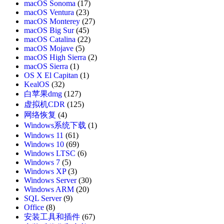
macOS Sonoma
(17)
macOS Ventura
(23)
macOS Monterey
(27)
macOS Big Sur
(45)
macOS Catalina
(22)
macOS Mojave
(5)
macOS High Sierra
(2)
macOS Sierra
(1)
OS X El Capitan
(1)
KealOS
(32)
白苹果dmg
(127)
虚拟机CDR
(125)
网络恢复
(4)
Windows系统下载
(1)
Windows 11
(61)
Windows 10
(69)
Windows LTSC
(6)
Windows 7
(5)
Windows XP
(3)
Windows Server
(30)
Windows ARM
(20)
SQL Server
(9)
Office
(8)
安装工具和插件
(67)