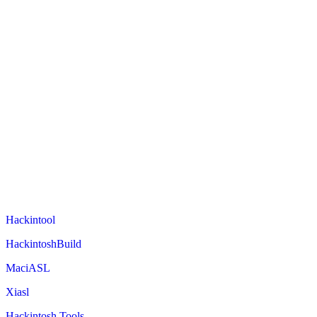
Hackintool
HackintoshBuild
MaciASL
Xiasl
Hackintosh Tools