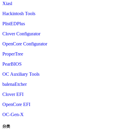
Xiasl
Hackintosh Tools
PlistEDPlus
Clover Configurator
OpenCore Configurator
ProperTree
PearBIOS
OC Auxiliary Tools
balenaEtcher
Clover EFI
OpenCore EFI
OC-Gen-X
分类