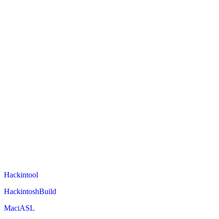
Hackintool
HackintoshBuild
MaciASL