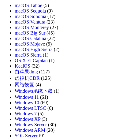
macOS Tahoe
(5)
macOS Sequoia
(9)
macOS Sonoma
(17)
macOS Ventura
(23)
macOS Monterey
(27)
macOS Big Sur
(45)
macOS Catalina
(22)
macOS Mojave
(5)
macOS High Sierra
(2)
macOS Sierra
(1)
OS X El Capitan
(1)
KealOS
(32)
白苹果dmg
(127)
虚拟机CDR
(125)
网络恢复
(4)
Windows系统下载
(1)
Windows 11
(61)
Windows 10
(69)
Windows LTSC
(6)
Windows 7
(5)
Windows XP
(3)
Windows Server
(30)
Windows ARM
(20)
SQL Server
(9)