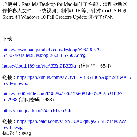
户使用，Parallels Desktop for Mac 提升了性能，清理驱动器、
保护私人文件、下载视频、制作 GIF 等。针对 macOS High
Sierra 和 Windows 10 Fall Creators Update 进行了优化。
下载
https://download.parallels.com/desktop/v26/26.3.3-
57507/ParallelsDesktop-26.3.3-57507.dmg
https://cloud.189.cn/t/jeAZZnZBZZjq
（访问码：654l）
链接：
https://pan.xunlei.com/s/VOvE1V-i5GBi6bAg5t5x-ijwA1?
pwd=mpwp#
https://url90.ctfile.com/f/38254190-17569814933292-b31fb6?
p=2988
(访问密码: 2988)
https://pan.quark.cn/s/42b105a635fe
链接：
https://pan.baidu.com/s/1xY36A0lqnQe2YSDc34es5w?
pwd=svag
提取码：svag