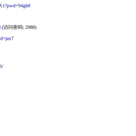
1A1?pwd=94gh#
8
(访问密码: 2988)
d=jax7
3/