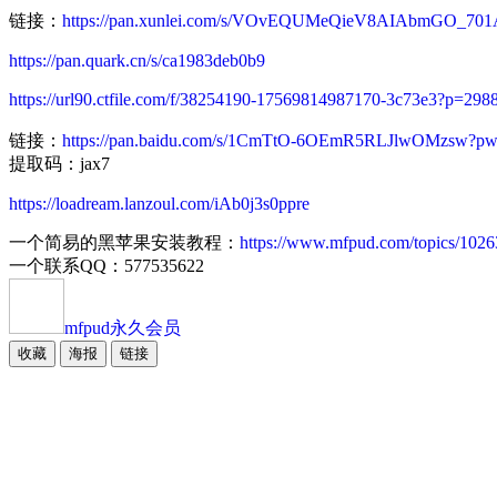
链接：
https://pan.xunlei.com/s/VOvEQUMeQieV8AIAbmGO_70
https://pan.quark.cn/s/ca1983deb0b9
https://url90.ctfile.com/f/38254190-17569814987170-3c73e3?p=298
链接：
https://pan.baidu.com/s/1CmTtO-6OEmR5RLJlwOMzsw?pw
提取码：jax7
https://loadream.lanzoul.com/iAb0j3s0ppre
一个简易的黑苹果安装教程：
https://www.mfpud.com/topics/1026
一个联系QQ：577535622
mfpud
永久会员
收藏
海报
链接