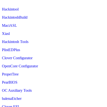
Hackintool
HackintoshBuild
MaciASL
Xiasl
Hackintosh Tools
PlistEDPlus
Clover Configurator
OpenCore Configurator
ProperTree
PearBIOS
OC Auxiliary Tools
balenaEtcher
Clover EFI