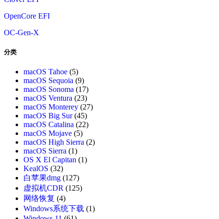
OpenCore EFI
OC-Gen-X
分类
macOS Tahoe
(5)
macOS Sequoia
(9)
macOS Sonoma
(17)
macOS Ventura
(23)
macOS Monterey
(27)
macOS Big Sur
(45)
macOS Catalina
(22)
macOS Mojave
(5)
macOS High Sierra
(2)
macOS Sierra
(1)
OS X El Capitan
(1)
KealOS
(32)
白苹果dmg
(127)
虚拟机CDR
(125)
网络恢复
(4)
Windows系统下载
(1)
Windows 11
(61)