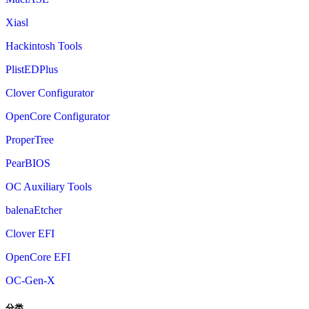
Xiasl
Hackintosh Tools
PlistEDPlus
Clover Configurator
OpenCore Configurator
ProperTree
PearBIOS
OC Auxiliary Tools
balenaEtcher
Clover EFI
OpenCore EFI
OC-Gen-X
分类