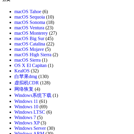
macOS Tahoe
(6)
macOS Sequoia
(10)
macOS Sonoma
(18)
macOS Ventura
(23)
macOS Monterey
(27)
macOS Big Sur
(45)
macOS Catalina
(22)
macOS Mojave
(5)
macOS High Sierra
(2)
macOS Sierra
(1)
OS X El Capitan
(1)
KealOS
(32)
白苹果dmg
(130)
虚拟机CDR
(128)
网络恢复
(4)
Windows系统下载
(1)
Windows 11
(61)
Windows 10
(69)
Windows LTSC
(6)
Windows 7
(5)
Windows XP
(3)
Windows Server
(30)
Windows ARM
(20)