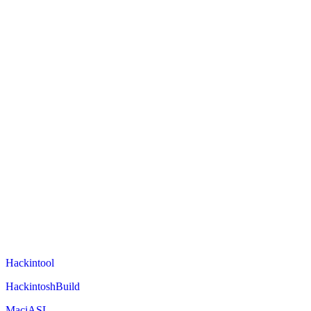
Hackintool
HackintoshBuild
MaciASL