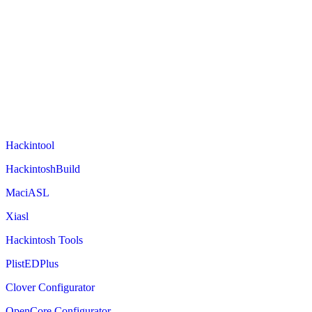
Hackintool
HackintoshBuild
MaciASL
Xiasl
Hackintosh Tools
PlistEDPlus
Clover Configurator
OpenCore Configurator