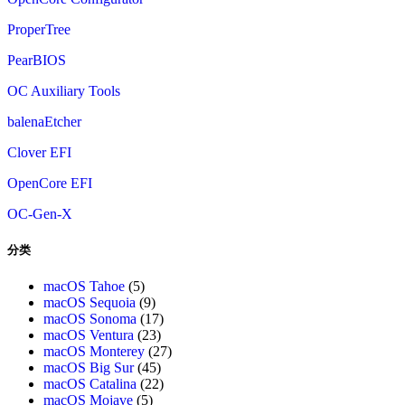
ProperTree
PearBIOS
OC Auxiliary Tools
balenaEtcher
Clover EFI
OpenCore EFI
OC-Gen-X
分类
macOS Tahoe
(5)
macOS Sequoia
(9)
macOS Sonoma
(17)
macOS Ventura
(23)
macOS Monterey
(27)
macOS Big Sur
(45)
macOS Catalina
(22)
macOS Mojave
(5)