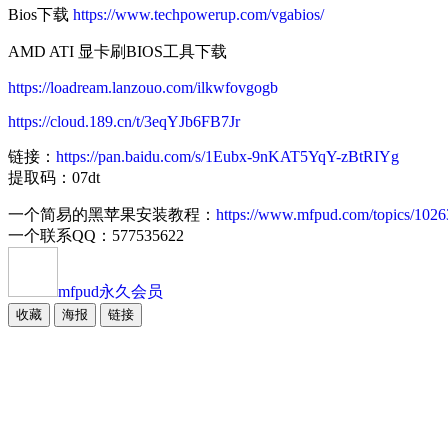
Bios下载
https://www.techpowerup.com/vgabios/
AMD ATI 显卡刷BIOS工具下载
https://loadream.lanzouo.com/ilkwfovgogb
https://cloud.189.cn/t/3eqYJb6FB7Jr
链接：
https://pan.baidu.com/s/1Eubx-9nKAT5YqY-zBtRIYg
提取码：07dt
一个简易的黑苹果安装教程：
https://www.mfpud.com/topics/1026
一个联系QQ：577535622
mfpud
永久会员
收藏
海报
链接