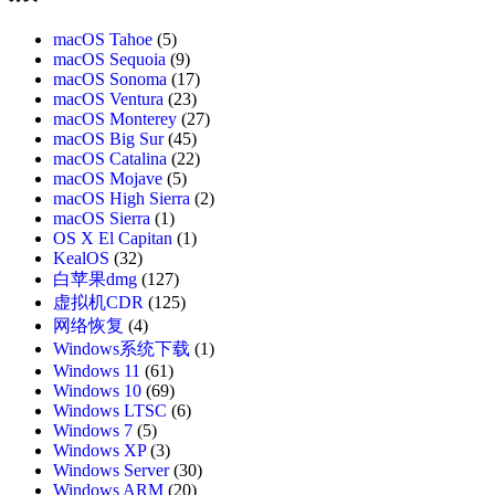
macOS Tahoe
(5)
macOS Sequoia
(9)
macOS Sonoma
(17)
macOS Ventura
(23)
macOS Monterey
(27)
macOS Big Sur
(45)
macOS Catalina
(22)
macOS Mojave
(5)
macOS High Sierra
(2)
macOS Sierra
(1)
OS X El Capitan
(1)
KealOS
(32)
白苹果dmg
(127)
虚拟机CDR
(125)
网络恢复
(4)
Windows系统下载
(1)
Windows 11
(61)
Windows 10
(69)
Windows LTSC
(6)
Windows 7
(5)
Windows XP
(3)
Windows Server
(30)
Windows ARM
(20)