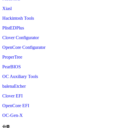
Xiasl
Hackintosh Tools
PlistEDPlus
Clover Configurator
OpenCore Configurator
ProperTree
PearBIOS
OC Auxiliary Tools
balenaEtcher
Clover EFI
OpenCore EFI
OC-Gen-X
分类