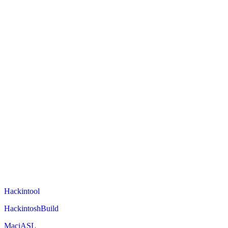
Hackintool
HackintoshBuild
MaciASL