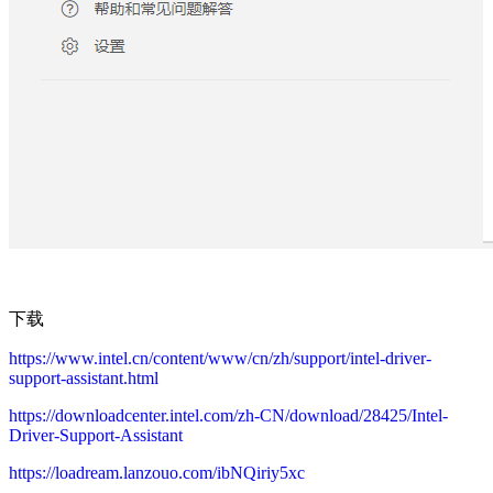
下载
https://www.intel.cn/content/www/cn/zh/support/intel-driver-
support-assistant.html
https://downloadcenter.intel.com/zh-CN/download/28425/Intel-
Driver-Support-Assistant
https://loadream.lanzouo.com/ibNQiriy5xc